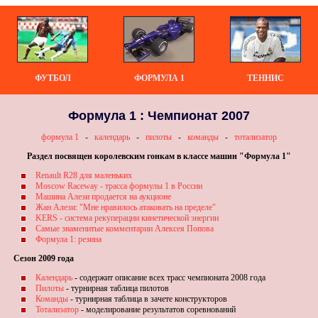
ФУТБОЛ
ФОРМУЛА 1
ТЕННИС
Формула 1 : Чемпионат 2007
формула 1
-
календарь
-
пилоты
-
команды
-
тотализатор
Раздел посвящен королевским гонкам в классе машин "Формула 1"
Renault R28 для маленьких
Moscow Raceway - трасса формулы 1 в России
Машина Алези продается на аукционе
Жан Алези: "Мне нравилось атаковать на пределе"
KERS - система рекуперации кинетической энергии
Самые знаменитые комментарии Алексея Попова
Формула 1: резина
Сезон 2009 года
Календарь
- содержит описание всех трасс чемпионата 2008 года
Пилоты
- турнирная таблица пилотов
Команды
- турнирная таблица в зачете конструкторов
Тотализатор
- моделирование результатов соревнований